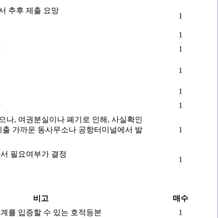
 추후 제출 요망
1
1
망
1
1
1
망
1
나, 여권분실이나 폐기로 인해, 사실확인
제출 가까운 동사무소나 공항터미널에서 발
1
라서 필요여부가 결정
1
비고
매수
계를 입증할 수 있는 호적등본
1