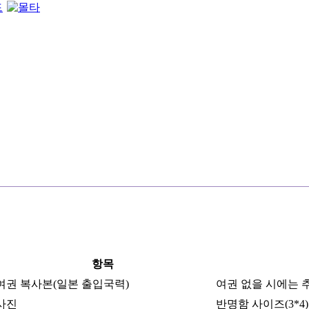
항목
여권 복사본(일본 출입국력)
여권 없을 시에는 
사진
반명함 사이즈(3*4)