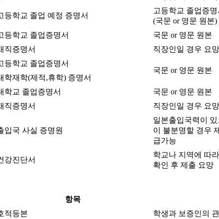
고등학교 졸업증명서
고등학교 졸업 예정 증명서
(국문 or 영문 원본)
고등학교 졸업증명서
국문 or 영문 원본
재직증명서
직장인일 경우 요
고등학교 졸업증명서
국문 or 영문 원본
대학재학(제적,휴학) 증명서
대학교 졸업증명서
국문 or 영문 원본
재직증명서
직장인일 경우 요
일본출입국력이 있으
출입국 사실 증명원
이 불분명할 경우 
급가능
학교나 지역에 따
건강진단서
확인 후 제출 요망
항목
호적등본
학생과 보증인의 관